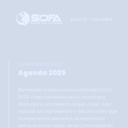
Home
Faltan 62 días
Información General
Así se vivie SOFA
Grupo Oficial WhastApp
CONTENIDOS 2025
Información Comercial
Agenda 2025
Formulario de Contacto
Bienvenido a esta aventura llamada SOFA
2025. Cada contenido es un mundo por
descubrir o un universo al que volver. Aquí
hallarás los ingredientes y detalles para que
tu experiencia sea única, acompañado
siempre por el rugido de la Comunidad del