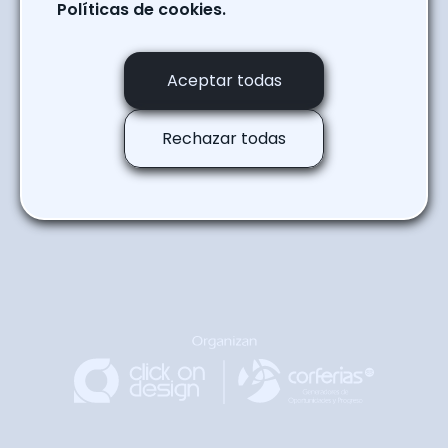
Ronda
Políticas de cookies.
Regresar a la agenda
Aceptar todas
Rechazar todas
Regresar
Arriba