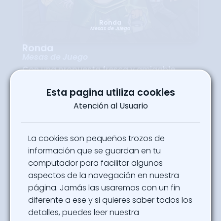
Ronda
Mesas de Juego
Ronda
Mesas de Juego
Con una propuesta fresca y amigable,
Ronda invita a disfrutar de juegos
diseñados para compartir y divertirse en un
Esta pagina utiliza cookies
ambiente relajado. Es un espacio perfecto
para quienes buscan descubrir nuevas
Atención al Usuario
formas de entretenimiento ligero, conectar
con otros visitantes y pasar un buen rato
sin importar la experiencia previa. Cada
partida se convierte en un punto de
La cookies son pequeños trozos de
encuentro donde la comunidad y la
interacción son lo más importante,
información que se guardan en tu
recordando que el juego también es
computador para facilitar algunos
sinónimo de amistad y risas compartidas.
aspectos de la navegación en nuestra
Ubicación
página. Jamás las usaremos con un fin
Hobby Center - Pabellón 1 Nivel 1
diferente a ese y si quieres saber todos los
detalles, puedes leer nuestra
Powered By