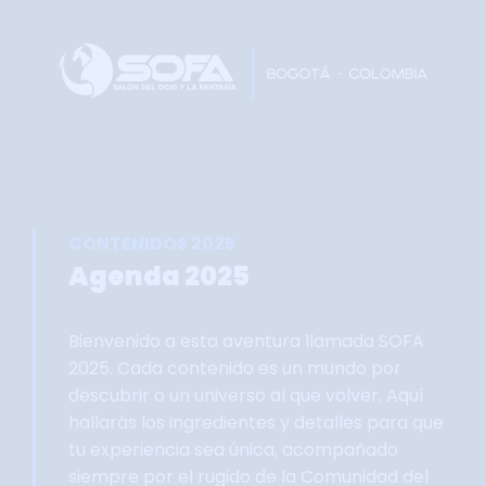
Home
Faltan 62 días
Información General
Así se vivie SOFA
Grupo Oficial WhastApp
CONTENIDOS 2025
Información Comercial
Agenda 2025
Formulario de Contacto
Bienvenido a esta aventura llamada SOFA
2025. Cada contenido es un mundo por
descubrir o un universo al que volver. Aquí
hallarás los ingredientes y detalles para que
tu experiencia sea única, acompañado
siempre por el rugido de la Comunidad del