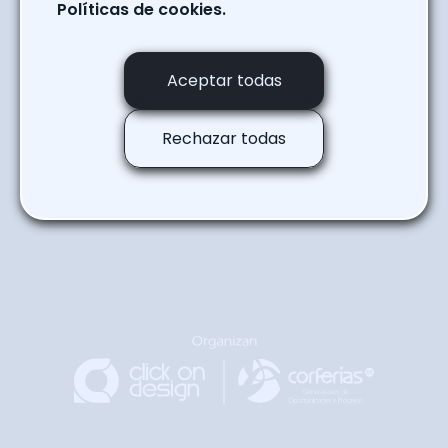
Anajagua
Políticas de cookies.
Regresar a la agenda
Aceptar todas
Rechazar todas
Regresar
Arriba