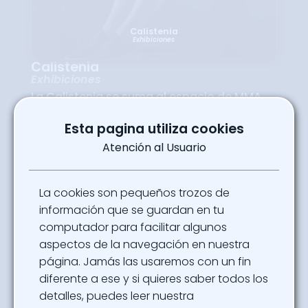
Calistenia
Exhibiciones
Calistenia
Exhibiciones
La Calistenia se suma al espacio de MMA
como una disciplina que resalta la fuerza, el
equilibrio y la resistencia del cuerpo. A
Esta pagina utiliza cookies
través de rutinas con el peso corporal, los
atletas muestran cómo la preparación
Atención al Usuario
física es clave para el rendimiento en
combate. Este apartado combina deporte,
espectáculo y educación, invitando a los
asistentes a explorar una forma de
La cookies son pequeños trozos de
entrenamiento accesible y altamente
efectiva. Es una experiencia que inspira a
información que se guardan en tu
mejorar la condición física y a valorar la
computador para facilitar algunos
disciplina detrás de cada movimiento.
aspectos de la navegación en nuestra
Ubicación
página. Jamás las usaremos con un fin
Arenas SOFA - Pabellón 4
diferente a ese y si quieres saber todos los
detalles, puedes leer nuestra
Powered By