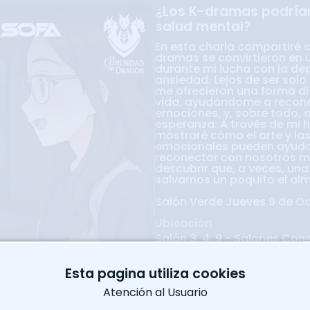
¿Los K-dramas podrían
salud mental?
En esta charla compartiré 
dramas se convirtieron en 
durante mi lucha con la dep
ansiedad. Lejos de ser solo
me ofrecieron una forma dis
vida, ayudándome a recone
emociones, y, sobre todo, a
esperanza. A través de mi h
mostraré cómo el arte y las
emocionales pueden ayuda
reconectar con nosotros m
descubrir que, a veces, una
salvarnos un poquito el al
Salón Verde Jueves 9 de Oc
Ubicación
Salón 3, 4, 9 - Salones Con
Powered By
Esta pagina utiliza cookies
Yolani Rojas
as podrían mejorar tu
Atención al Usuario
lud mental?