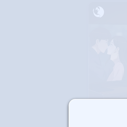
¿Los K-dram
sa