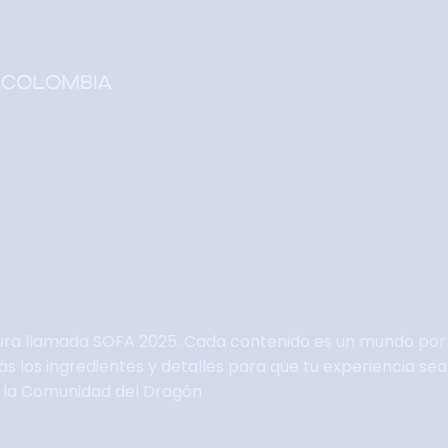
Home
Faltan 63 días
Información General
Así se vivie SOFA
Grupo Oficial WhastApp
Información Comercial
Formulario de Contacto
ura llamada SOFA 2025. Cada contenido es un mundo por 
arás los ingredientes y detalles para que tu experiencia 
e la Comunidad del Dragón