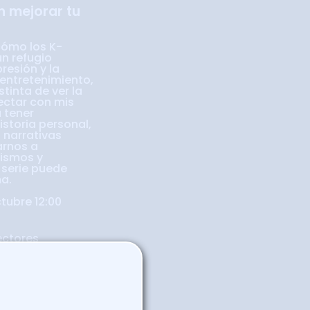
 mejorar tu
cómo los K-
un refugio
resión y la
 entretenimiento,
tinta de ver la
ctar con mis
 tener
istoria personal,
 narrativas
rnos a
ismos y
 serie puede
ma.
tubre 12:00
ectores