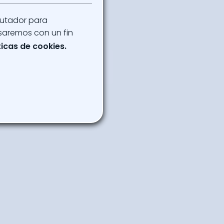
resar a la agenda
putador para
saremos con un fin
ticas de cookies.