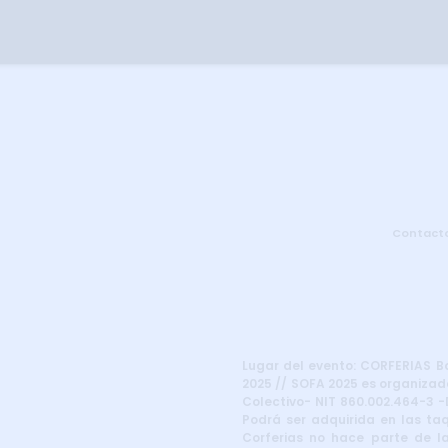
Contact
Lugar del evento: CORFERIAS Bog
2025 // SOFA 2025 es organizado
Colectivo- NIT 860.002.464-3 -D
Podrá ser adquirida en las taq
Corferias no hace parte de la