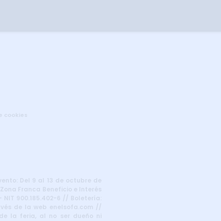
de cookies
vento: Del 9 al 13 de octubre de
 Zona Franca Beneficio e Interés
 NIT 900.185.402-6 // Boletería:
ravés de la web enelsofa.com //
e la feria, al no ser dueño ni