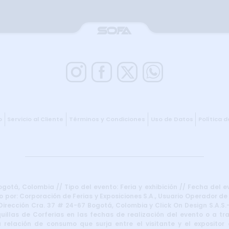
o
Servicio al Cliente
Términos y Condiciones
Uso de Datos
Política 
otá, Colombia // Tipo del evento: Feria y exhibición // Fecha del e
 por: Corporación de Ferias y Exposiciones S.A., Usuario Operador de
irección Cra. 37 # 24-67 Bogotá, Colombia y Click On Design S.A.S.–
uillas de Corferias en las fechas de realización del evento o a t
 relación de consumo que surja entre el visitante y el expositor d