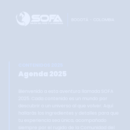
Home
Faltan 60 días
Información General
Así se vivie SOFA
Grupo Oficial WhastApp
CONTENIDOS 2025
Información Comercial
Agenda 2025
Formulario de Contacto
Bienvenido a esta aventura llamada SOFA
2025. Cada contenido es un mundo por
descubrir o un universo al que volver. Aquí
hallarás los ingredientes y detalles para que
tu experiencia sea única, acompañado
siempre por el rugido de la Comunidad del