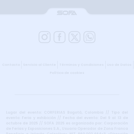
Contacto
Servicio al Cliente
Términos y Condiciones
Uso de Datos
Política de cookies
Lugar del evento: CORFERIAS Bogotá, Colombia // Tipo del
evento: Feria y exhibición // Fecha del evento: Del 9 al 13 de
octubre de 2025 // SOFA 2025 es organizado por: Corporación
de Ferias y Exposiciones S.A., Usuario Operador de Zona Franca
Beneficio e Interés Colectivo- NIT 860.002.464-3 -Dirección