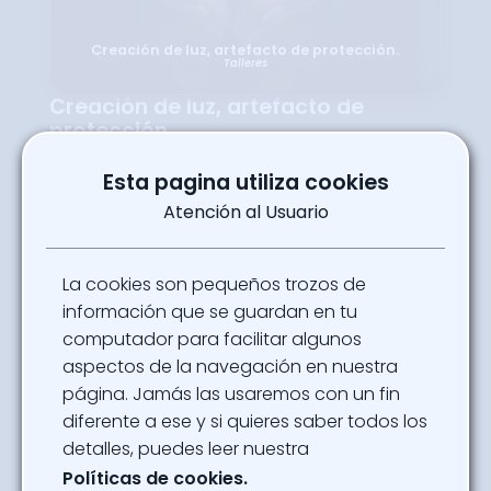
Creación de luz, artefacto de protección.
Talleres
Creación de luz, artefacto de
protección.
Talleres
Los participantes deben pintar su
Esta pagina utiliza cookies
recipiente y hacer su propia vela con
Atención al Usuario
lágrimas de sirenas para protegerse del
peligroso camino para conseguir los
colores del bosque encantado que fueron
robados.
La cookies son pequeños trozos de
Sábado, Domingo, y Lunes (11:00am y
información que se guardan en tu
5:00pm)
computador para facilitar algunos
Ubicación
aspectos de la navegación en nuestra
Hobby Center - Pabellón 1 Nivel 1
página. Jamás las usaremos con un fin
diferente a ese y si quieres saber todos los
Powered By
detalles, puedes leer nuestra
Caravana Medieval
Políticas de cookies.