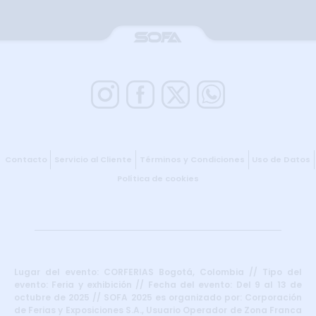
Contacto
Servicio al Cliente
Términos y Condiciones
Uso de Datos
Política de cookies
Lugar del evento: CORFERIAS Bogotá, Colombia // Tipo del
evento: Feria y exhibición // Fecha del evento: Del 9 al 13 de
octubre de 2025 // SOFA 2025 es organizado por: Corporación
de Ferias y Exposiciones S.A., Usuario Operador de Zona Franca