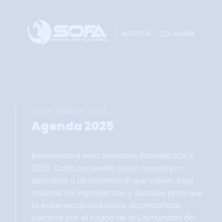
Home
Faltan 61 días
Información General
Así se vivie SOFA
Grupo Oficial WhastApp
CONTENIDOS 2025
Información Comercial
Agenda 2025
Formulario de Contacto
Bienvenido a esta aventura llamada SOFA
2025. Cada contenido es un mundo por
descubrir o un universo al que volver. Aquí
hallarás los ingredientes y detalles para que
tu experiencia sea única, acompañado
siempre por el rugido de la Comunidad del