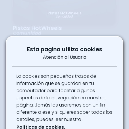
Pistas HotWheels
Comunidad
Pistas HotWheels
Comunidad
La emoción de Hot Wheels va más allá de
las vitrinas con pistas interactivas donde
Esta pagina utiliza cookies
niños, jóvenes y adultos pueden poner a
prueba la velocidad de sus autos favoritos.
Atención al Usuario
Con curvas, saltos y competencias, este
espacio invita a disfrutar del juego en su
máxima expresión. Es un lugar ideal para
compartir en familia, experimentar la
La cookies son pequeños trozos de
adrenalina y redescubrir la diversión de las
pistas que han acompañado a tantas
información que se guardan en tu
generaciones alrededor del mundo.
computador para facilitar algunos
Ubicación
aspectos de la navegación en nuestra
Comunidades SOFA - Pabellón 3 Nivel 2
página. Jamás las usaremos con un fin
diferente a ese y si quieres saber todos los
Powered By
detalles, puedes leer nuestra
Coleccionistas Diecast Colombia
Políticas de cookies.