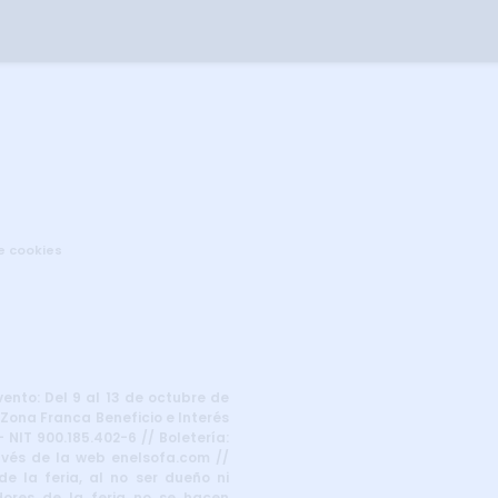
de cookies
vento: Del 9 al 13 de octubre de
 Zona Franca Beneficio e Interés
 NIT 900.185.402-6 // Boletería:
ravés de la web enelsofa.com //
e la feria, al no ser dueño ni
dores de la feria no se hacen