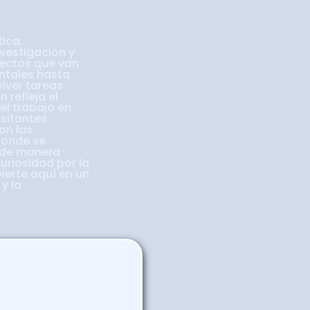
tica,
nvestigación y
ectos que van
ntales hasta
lver tareas
 refleja el
 el trabajo en
isitantes
on las
donde se
 de manera
curiosidad por la
vierte aquí en un
y la