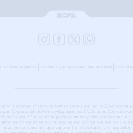
o
Servicio al Cliente
Términos y Condiciones
Uso de Datos
Política 
otá, Colombia // Tipo del evento: Feria y exhibición // Fecha del e
 por: Corporación de Ferias y Exposiciones S.A., Usuario Operador de
irección Cra. 37 # 24-67 Bogotá, Colombia y Click On Design S.A.S.–
uillas de Corferias en las fechas de realización del evento o a t
 relación de consumo que surja entre el visitante y el expositor d
 y/o servicios que allí se exhiben o comercializan. Los organiza