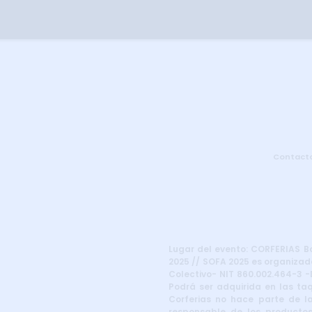
Contact
Lugar del evento: CORFERIAS Bog
2025 // SOFA 2025 es organizado
Colectivo- NIT 860.002.464-3 -D
Podrá ser adquirida en las taq
Corferias no hace parte de la
responsable de los productos