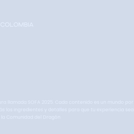
Home
Faltan 64 días
Información General
Así se vivie SOFA
Grupo Oficial WhastApp
Información Comercial
Formulario de Contacto
ura llamada SOFA 2025. Cada contenido es un mundo por 
arás los ingredientes y detalles para que tu experiencia 
e la Comunidad del Dragón