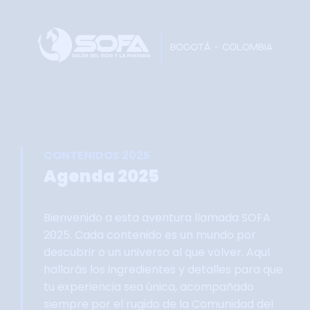
Home
Faltan 62 días
Información General
Así se vivie SOFA
Grupo Oficial WhastApp
CONTENIDOS 2025
Información Comercial
Agenda 2025
Formulario de Contacto
Bienvenido a esta aventura llamada SOFA
2025. Cada contenido es un mundo por
descubrir o un universo al que volver. Aquí
hallarás los ingredientes y detalles para que
tu experiencia sea única, acompañado
siempre por el rugido de la Comunidad del