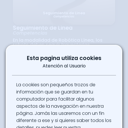
Seguimiento de Linea
Competencias
Seguimiento de Linea
Competencias
En la modalidad de Robótica Línea, los
robots deben seguir trayectorias
marcadas en el suelo usando sensores y
algoritmos de programación precisa. Esta
Esta pagina utiliza cookies
competencia combina ciencia y práctica,
poniendo a prueba la lógica y la
Atención al Usuario
creatividad de los equipos. Los visitantes
pueden ver en acción cómo pequeños
prototipos interpretan su entorno y
reaccionan en tiempo real. Es una
La cookies son pequeños trozos de
experiencia educativa y emocionante que
conecta a estudiantes y público con los
información que se guardan en tu
fundamentos de la robótica aplicada.
computador para facilitar algunos
Cada recorrido es un ejercicio de ingenio y
aprendizaje colectivo.
aspectos de la navegación en nuestra
Ubicación
página. Jamás las usaremos con un fin
Arenas SOFA - Pabellón 4
diferente a ese y si quieres saber todos los
detalles, puedes leer nuestra