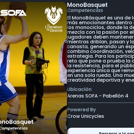
MonoBasquet
Competencias
El MonoBásquet es una de l
más emocionantes dentro d
los monociclos, donde la de
mezcla con la pasión por el
jugadores deben mantener e
mientras driblan, pasan y l
canasta, generando un es
combina coordinación, vel
estrategia. Para los partici
reto que pone a prueba la 
la resistencia, para el públi
experiencia única que reinv
en una sola rueda. Una mue
creatividad deportiva y ene
Ubicación
Arenas SOFA - Pabellón 4
Powered By
Crow Unicycles
onoBasquet
Competencias
Regresar a la ag