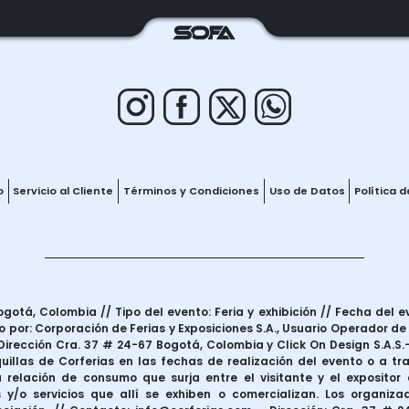
o
Servicio al Cliente
Términos y Condiciones
Uso de Datos
Política 
otá, Colombia // Tipo del evento: Feria y exhibición // Fecha del e
 por: Corporación de Ferias y Exposiciones S.A., Usuario Operador de
irección Cra. 37 # 24-67 Bogotá, Colombia y Click On Design S.A.S.–
uillas de Corferias en las fechas de realización del evento o a t
 relación de consumo que surja entre el visitante y el expositor d
 y/o servicios que allí se exhiben o comercializan. Los organiza