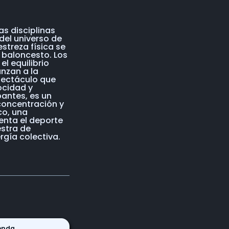
as disciplinas
el universo de
streza física se
 baloncesto. Los
l equilibrio
anzan a la
pectáculo que
ocidad y
pantes, es un
concentración y
co, una
enta el deporte
stra de
rgía colectiva.
enda