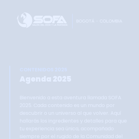
Home
Faltan 61 días
Información General
Así se vivie SOFA
Grupo Oficial WhastApp
CONTENIDOS 2025
Información Comercial
Agenda 2025
Formulario de Contacto
Bienvenido a esta aventura llamada SOFA
2025. Cada contenido es un mundo por
descubrir o un universo al que volver. Aquí
hallarás los ingredientes y detalles para que
tu experiencia sea única, acompañado
siempre por el rugido de la Comunidad del