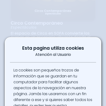
Circo Contemporáneo
Espectáculos
Circo Contemporáneo
Espectáculos
El espacio de Circo en SOFA convierte las
Arenas en un escenario vibrante donde el
arte, la destreza y la creatividad se dan la
mano. Aquí conviven disciplinas como el
Esta pagina utiliza cookies
clown, los malabares y las acrobacias
aéreas, ofreciendo espectáculos que
Atención al Usuario
entretienen y sorprenden a públicos de
todas las edades. Este pabellón busca
rescatar la tradición circense, adaptándola
a un lenguaje contemporáneo que conecta
La cookies son pequeños trozos de
con nuevas audiencias. Cada show es una
mezcla de humor, habilidad física y
información que se guardan en tu
emoción colectiva, recordando que el circo
computador para facilitar algunos
sigue siendo uno de los espectáculos más
universales y entrañables.
aspectos de la navegación en nuestra
Ubicación
página. Jamás las usaremos con un fin
Arenas SOFA - Pabellón 4
diferente a ese y si quieres saber todos los
detalles, puedes leer nuestra