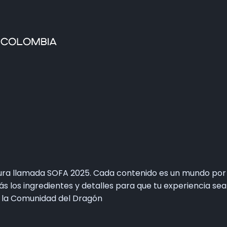
Home
Faltan 62 días
Información General
Así se vivie SOFA
Grupo Oficial WhastApp
Información Comercial
Formulario de Contacto
ura llamada SOFA 2025. Cada contenido es un mundo por 
arás los ingredientes y detalles para que tu experiencia 
e la Comunidad del Dragón