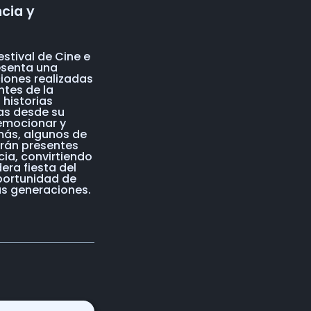
ncia y
estival de Cine e
esenta una
iones realizadas
ntes de la
 historias
as desde su
 emocionar y
más, algunos de
arán presentes
cia, convirtiendo
era fiesta del
portunidad de
as generaciones.