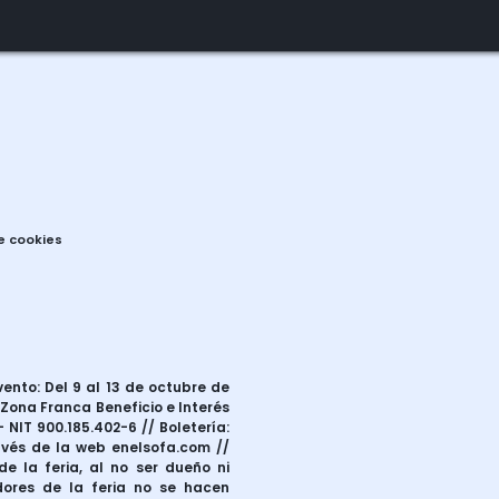
de cookies
vento: Del 9 al 13 de octubre de
 Zona Franca Beneficio e Interés
 NIT 900.185.402-6 // Boletería:
ravés de la web enelsofa.com //
e la feria, al no ser dueño ni
dores de la feria no se hacen