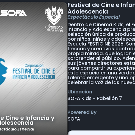
Festival de Cine e Infa
Adolescencia
Espectáculo Especial
Dentro de Cinema Kids, el F
Infancia y Adolescencia pr
selección única de producc
por niños, niñas y adolesce
Escuela FESTICINE 2025. Son
frescas y creativas contad
propia mirada, que logran
sorprender al público. Ade
sus jóvenes directores est
para compartir su experien
este espacio en una verdad
talento emergente y una o
celebrar la voz de las nuev
Ubicación
SOFA Kids - Pabellón 7
Powered By
de Cine e Infancia y
SOFA
olescencia
ectáculo Especial