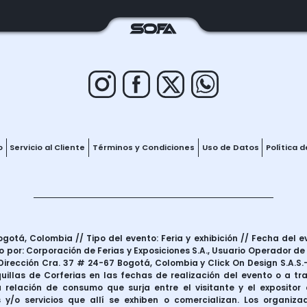
o
Servicio al Cliente
Términos y Condiciones
Uso de Datos
Política 
otá, Colombia // Tipo del evento: Feria y exhibición // Fecha del e
 por: Corporación de Ferias y Exposiciones S.A., Usuario Operador de
irección Cra. 37 # 24-67 Bogotá, Colombia y Click On Design S.A.S.–
uillas de Corferias en las fechas de realización del evento o a t
 relación de consumo que surja entre el visitante y el expositor d
 y/o servicios que allí se exhiben o comercializan. Los organiza