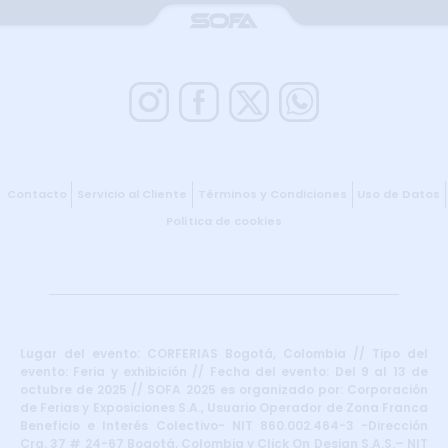
Contacto
Servicio al Cliente
Términos y Condiciones
Uso de Datos
Política de cookies
Lugar del evento: CORFERIAS Bogotá, Colombia // Tipo del
evento: Feria y exhibición // Fecha del evento: Del 9 al 13 de
octubre de 2025 // SOFA 2025 es organizado por: Corporación
de Ferias y Exposiciones S.A., Usuario Operador de Zona Franca
Beneficio e Interés Colectivo- NIT 860.002.464-3 -Dirección
Cra. 37 # 24-67 Bogotá, Colombia y Click On Design S.A.S.– NIT