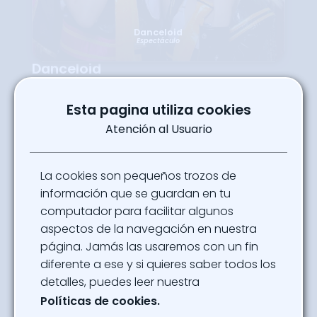
Danceloid
Espectáculo
Danceloid
Espectáculo
Somos Danceloid, un grupo dance cover
Esta pagina utiliza cookies
idol inspirado en Vocaloid y PJSK. A través
de nuestra presentación damos a conocer
Atención al Usuario
la música japonesa y los juegos de ritmo,
con coreografías llenas de mucha energía
que cualquiera podrá disfrutar.
La cookies son pequeños trozos de
No te lo pierdas el Viernes 10 de Octubre a
las 3:00PM
información que se guardan en tu
computador para facilitar algunos
Ubicación
Cultura Gamer - Pabellón 17
aspectos de la navegación en nuestra
página. Jamás las usaremos con un fin
Powered By
diferente a ese y si quieres saber todos los
Danceloid
detalles, puedes leer nuestra
Políticas de cookies.