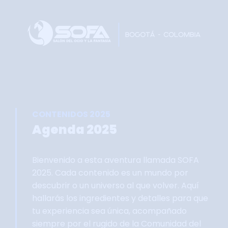
Home
Faltan 62 días
Información General
Así se vivie SOFA
Grupo Oficial WhastApp
CONTENIDOS 2025
Información Comercial
Agenda 2025
Formulario de Contacto
Bienvenido a esta aventura llamada SOFA
2025. Cada contenido es un mundo por
descubrir o un universo al que volver. Aquí
hallarás los ingredientes y detalles para que
tu experiencia sea única, acompañado
siempre por el rugido de la Comunidad del