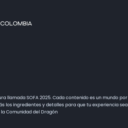
Home
Faltan 61 días
Información General
Así se vivie SOFA
Grupo Oficial WhastApp
Información Comercial
Formulario de Contacto
ura llamada SOFA 2025. Cada contenido es un mundo por 
arás los ingredientes y detalles para que tu experiencia 
e la Comunidad del Dragón