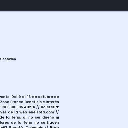
de cookies
vento: Del 9 al 13 de octubre de
 Zona Franca Beneficio e Interés
 NIT 900.185.402-6 // Boletería:
ravés de la web enelsofa.com //
e la feria, al no ser dueño ni
dores de la feria no se hacen
24-67 Bogotá, Colombia // Para