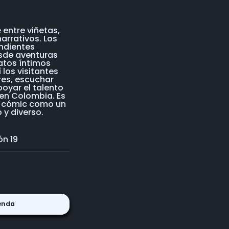
 entre viñetas,
arrativos. Los
ndientes
esde aventuras
latos íntimos
los visitantes
res, escuchar
oyar el talento
 en Colombia. Es
l cómic como un
 y diverso.
ón 19
enda