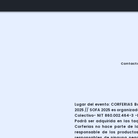
Contact
Lugar del evento: CORFERIAS Bog
2025 // SOFA 2025 es organizado
Colectivo- NIT 860.002.464-3 -D
Podrá ser adquirida en las taq
Corferias no hace parte de la
responsable de los productos
responsables de ninguna negoc