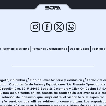
o
Servicio al Cliente
Términos y Condiciones
Uso de Datos
Política 
otá, Colombia // Tipo del evento: Feria y exhibición // Fecha del e
 por: Corporación de Ferias y Exposiciones S.A., Usuario Operador de
irección Cra. 37 # 24-67 Bogotá, Colombia y Click On Design S.A.S.–
uillas de Corferias en las fechas de realización del evento o a t
 relación de consumo que surja entre el visitante y el expositor d
 y/o servicios que allí se exhiben o comercializan. Los organiza
iación. // Contacto: info@corferias.com - Dirección: Cra. 37 # 