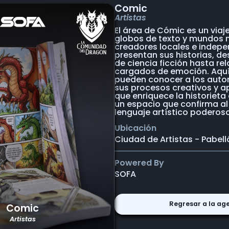
Comic
Artistas
El área de Cómic es un viaje
globos de texto y mundos n
creadores locales e indepe
presentan sus historias, d
de ciencia ficción hasta re
cargados de emoción. Aquí 
pueden conocer a los auto
sus procesos creativos y ap
que enriquece la historieta
un espacio que confirma a
lenguaje artístico poderoso
Ubicación
Ciudad de Artistas - Pabell
Powered By
SOFA
Regresar a la ag
Comic
Artistas