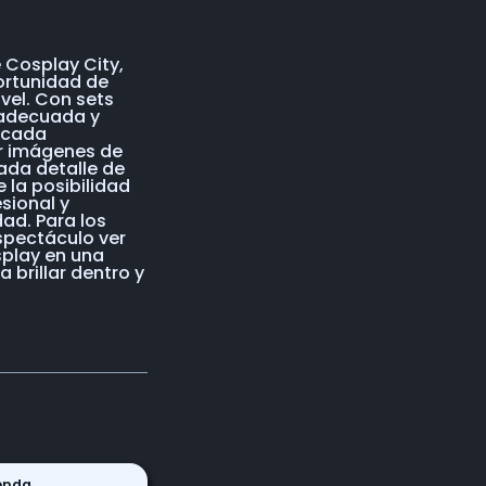
e Cosplay City,
portunidad de
ivel. Con sets
 adecuada y
 cada
r imágenes de
ada detalle de
e la posibilidad
sional y
ad. Para los
spectáculo ver
play en una
a brillar dentro y
enda