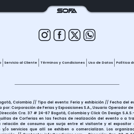
o
Servicio al Cliente
Términos y Condiciones
Uso de Datos
Política 
otá, Colombia // Tipo del evento: Feria y exhibición // Fecha del e
 por: Corporación de Ferias y Exposiciones S.A., Usuario Operador de
irección Cra. 37 # 24-67 Bogotá, Colombia y Click On Design S.A.S.–
uillas de Corferias en las fechas de realización del evento o a t
 relación de consumo que surja entre el visitante y el expositor d
 y/o servicios que allí se exhiben o comercializan. Los organiza