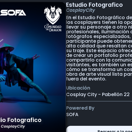
Estudio Fotografico
CosplayCity
En el Estudio Fotográfico d
los cosplayers tienen la o
llevar su personaje a otro n
profesionales, iluminación
fotógrafos especializados,
participante puede obtene
alta calidad que resaltan c
su traje. Este espacio ofrec
de crear un portafolio profe
compartirlo con la comunid
visitantes, es también un e
cómo se transforma un cos
obra de arte visual lista par
fuera del evento.
Ubicación
Cosplay City - Pabellón 22
Powered By
SOFA
io Fotografico
CosplayCity
Regresar a la ag