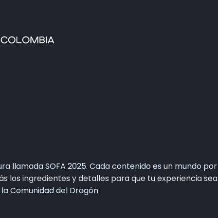
Home
Faltan 62 días
Información General
Así se vivie SOFA
Grupo Oficial WhastApp
Información Comercial
Formulario de Contacto
ura llamada SOFA 2025. Cada contenido es un mundo por 
arás los ingredientes y detalles para que tu experiencia 
e la Comunidad del Dragón