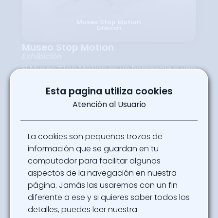
Museo Stop Motion
Exhibición
Museo Stop Motion
Exhibición
El Museo Stop Motion es un homenaje a una
de las técnicas más queridas y artesanales
del cine. En este espacio podrás descubrir
Esta pagina utiliza cookies
exposiciones, piezas originales y material
de referencia que muestran cómo la
Atención al Usuario
animación cuadro a cuadro ha dado vida a
criaturas y mundos inolvidables. Desde los
inicios del stop motion hasta producciones
contemporáneas, el museo ofrece un
La cookies son pequeños trozos de
recorrido fascinante que combina
nostalgia, aprendizaje y magia visual. Es el
información que se guardan en tu
lugar ideal para apreciar el detalle y la
computador para facilitar algunos
paciencia detrás de esta técnica única.
aspectos de la navegación en nuestra
Ubicación
página. Jamás las usaremos con un fin
Hashtag x Fest - Pabellón 23
diferente a ese y si quieres saber todos los
detalles, puedes leer nuestra
Powered By