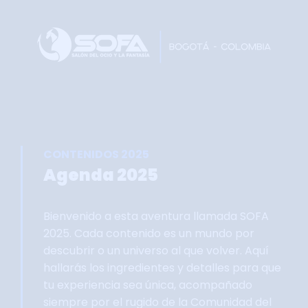
Home
Faltan 62 días
Información General
Así se vivie SOFA
Grupo Oficial WhastApp
CONTENIDOS 2025
Información Comercial
Agenda 2025
Formulario de Contacto
Bienvenido a esta aventura llamada SOFA
2025. Cada contenido es un mundo por
descubrir o un universo al que volver. Aquí
hallarás los ingredientes y detalles para que
tu experiencia sea única, acompañado
siempre por el rugido de la Comunidad del