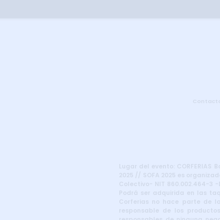
Contact
Lugar del evento: CORFERIAS Bog
2025 // SOFA 2025 es organizado
Colectivo- NIT 860.002.464-3 -D
Podrá ser adquirida en las taq
Corferias no hace parte de la
responsable de los productos
responsables de ninguna negoc