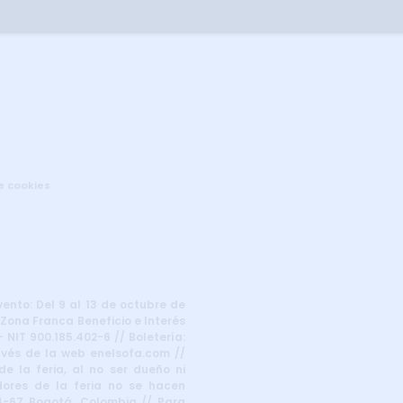
de cookies
vento: Del 9 al 13 de octubre de
 Zona Franca Beneficio e Interés
 NIT 900.185.402-6 // Boletería:
ravés de la web enelsofa.com //
e la feria, al no ser dueño ni
dores de la feria no se hacen
24-67 Bogotá, Colombia // Para