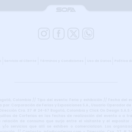
o
Servicio al Cliente
Términos y Condiciones
Uso de Datos
Política 
otá, Colombia // Tipo del evento: Feria y exhibición // Fecha del e
 por: Corporación de Ferias y Exposiciones S.A., Usuario Operador de
irección Cra. 37 # 24-67 Bogotá, Colombia y Click On Design S.A.S.–
uillas de Corferias en las fechas de realización del evento o a t
 relación de consumo que surja entre el visitante y el expositor d
 y/o servicios que allí se exhiben o comercializan. Los organiza
iación. // Contacto: info@corferias.com - Dirección: Cra. 37 # 