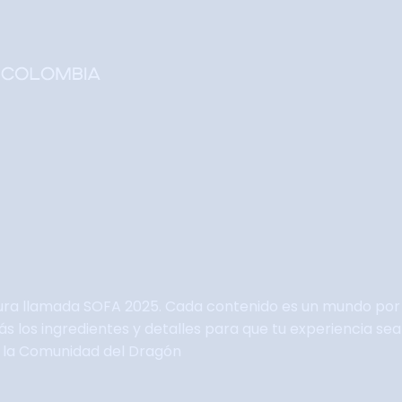
Home
Faltan 63 días
Información General
Así se vivie SOFA
Grupo Oficial WhastApp
Información Comercial
Formulario de Contacto
ura llamada SOFA 2025. Cada contenido es un mundo por 
arás los ingredientes y detalles para que tu experiencia 
e la Comunidad del Dragón