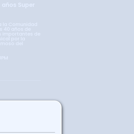
0 años Super
a la Comunidad
os 40 años de
s importantes de
ical por la
amoso del
30PM
Regresar a la
agenda