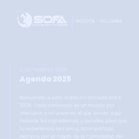
Home
Faltan 60 días
Información General
Así se vivie SOFA
Grupo Oficial WhastApp
CONTENIDOS 2025
Información Comercial
Agenda 2025
Formulario de Contacto
Bienvenido a esta aventura llamada SOFA
2025. Cada contenido es un mundo por
descubrir o un universo al que volver. Aquí
hallarás los ingredientes y detalles para que
tu experiencia sea única, acompañado
siempre por el rugido de la Comunidad del