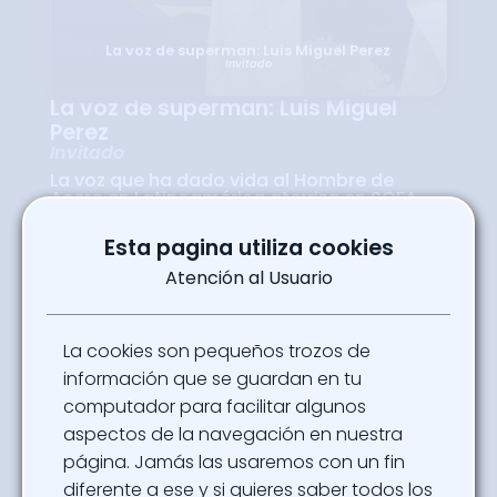
La voz de superman: Luis Miguel Perez
Invitado
La voz de superman: Luis Miguel
Perez
Invitado
La voz que ha dado vida al Hombre de
Acero en Latinoamérica aterriza en SOFA
2025. Luis Miguel Pérez, invitado especial de
la comunidad DC Fans, compartirá su
Esta pagina utiliza cookies
experiencia en el doblaje y su camino como
actor y cantante, en un encuentro
Atención al Usuario
imperdible para los fans de la animación y
los superhéroes.
Sábado 11 de Octubre 3:30PM
La cookies son pequeños trozos de
Ubicación
información que se guardan en tu
Auditorio - Auditorio
computador para facilitar algunos
aspectos de la navegación en nuestra
Powered By
página. Jamás las usaremos con un fin
DC Fans
diferente a ese y si quieres saber todos los