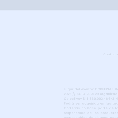
Contact
Lugar del evento: CORFERIAS Bog
2025 // SOFA 2025 es organizado
Colectivo- NIT 860.002.464-3 -D
Podrá ser adquirida en las taq
Corferias no hace parte de la
responsable de los productos
responsables de ninguna negoc