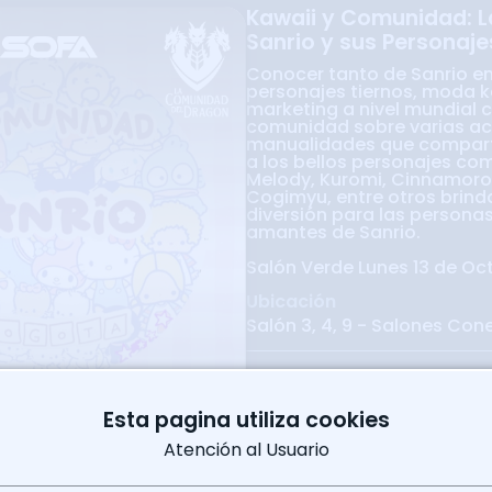
Kawaii y Comunidad: 
Sanrio y sus Personaje
Conocer tanto de Sanrio en 
personajes tiernos, moda k
marketing a nivel mundial 
comunidad sobre varias ac
manualidades que compar
a los bellos personajes com
Melody, Kuromi, Cinnamorol
Cogimyu, entre otros brin
diversión para las persona
amantes de Sanrio.
Salón Verde Lunes 13 de Oct
Ubicación
Salón 3, 4, 9 - Salones Con
Powered By
Sindy Gacha
Esta pagina utiliza cookies
Atención al Usuario
munidad: La magia de
Ver Programación
Reg
y sus Personajes