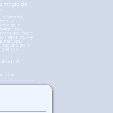
La magia de
s
la historia,
awaii y
como en la
tividades y
timos dedicado
o Hello Kitty, My
l, Keroppi,
dando una gran
s que son
ubre 17:00
ectores
resar a la agenda