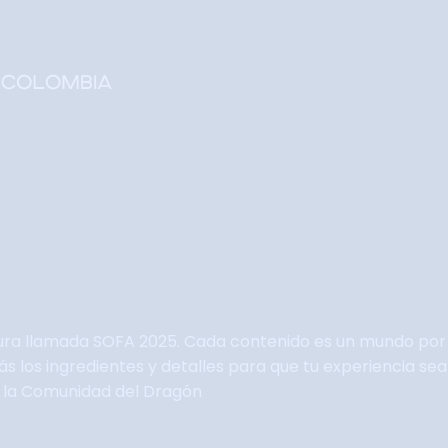
Home
Faltan 63 días
Información General
Así se vivie SOFA
Grupo Oficial WhastApp
Información Comercial
Formulario de Contacto
ura llamada SOFA 2025. Cada contenido es un mundo por 
arás los ingredientes y detalles para que tu experiencia 
e la Comunidad del Dragón