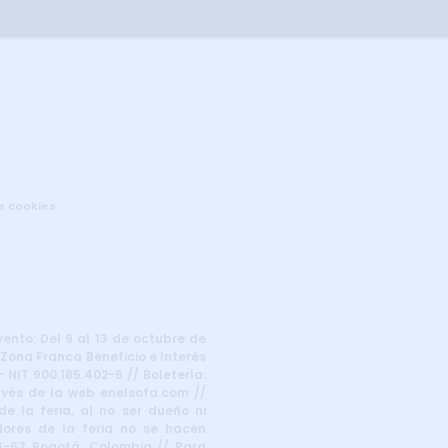
de cookies
vento: Del 9 al 13 de octubre de
 Zona Franca Beneficio e Interés
 NIT 900.185.402-6 // Boletería:
ravés de la web enelsofa.com //
e la feria, al no ser dueño ni
dores de la feria no se hacen
24-67 Bogotá, Colombia // Para