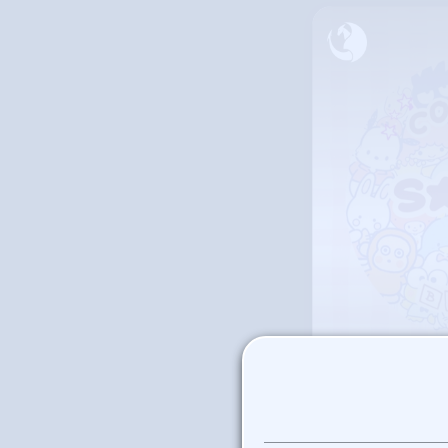
Kawaii y Co
Sanrio 