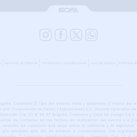
o
Servicio al Cliente
Términos y Condiciones
Uso de Datos
Política 
otá, Colombia // Tipo del evento: Feria y exhibición // Fecha del e
 por: Corporación de Ferias y Exposiciones S.A., Usuario Operador de
irección Cra. 37 # 24-67 Bogotá, Colombia y Click On Design S.A.S.–
uillas de Corferias en las fechas de realización del evento o a t
 relación de consumo que surja entre el visitante y el expositor d
 y/o servicios que allí se exhiben o comercializan. Los organiza
iación. // Contacto: info@corferias.com - Dirección: Cra. 37 # 