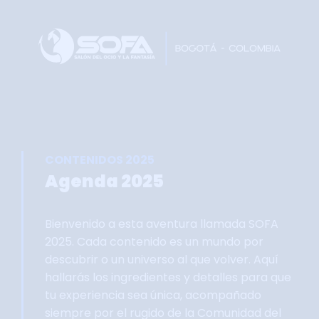
Home
Faltan 61 días
Información General
Así se vivie SOFA
Grupo Oficial WhastApp
CONTENIDOS 2025
Información Comercial
Agenda 2025
Formulario de Contacto
Bienvenido a esta aventura llamada SOFA
2025. Cada contenido es un mundo por
descubrir o un universo al que volver. Aquí
hallarás los ingredientes y detalles para que
tu experiencia sea única, acompañado
siempre por el rugido de la Comunidad del