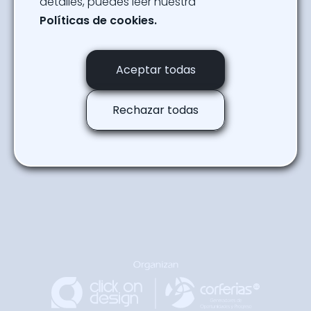
detalles, puedes leer nuestra
Políticas de cookies.
Ver Programación
Aceptar todas
Regresar a la agenda
Rechazar todas
Regresar
Arriba