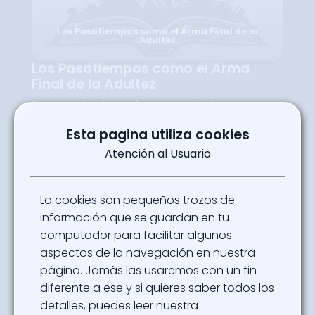
Los Pasatiempos como el Arma Final de la
Adultez
Los Pasatiempos como el Arma
Final de la Adultez
En esta charla exploramos el rol que
cumplen los pasatiempos en la vida del
adulto productivo. Destacamos el aspecto
Esta pagina utiliza cookies
protector que tiene contra el estrés, al igual
que el desarrollo de habilidades, creación y
Atención al Usuario
fortalecimiento de relaciones sociales y el
equilibrio de de las distintas facetas del ser
humano.
La cookies son pequeños trozos de
Salón Rojo Jueves 9 de Octubre 18:00
información que se guardan en tu
Ubicación
computador para facilitar algunos
Salón 3, 4, 9 - Salones Conectores
aspectos de la navegación en nuestra
página. Jamás las usaremos con un fin
Powered By
diferente a ese y si quieres saber todos los
Alejandro Pradilla
detalles, puedes leer nuestra