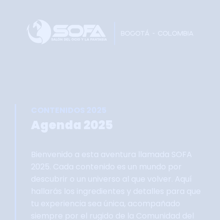
Home
Faltan 61 días
Información General
Así se vivie SOFA
Grupo Oficial WhastApp
CONTENIDOS 2025
Información Comercial
Agenda 2025
Formulario de Contacto
Bienvenido a esta aventura llamada SOFA
2025. Cada contenido es un mundo por
descubrir o un universo al que volver. Aquí
hallarás los ingredientes y detalles para que
tu experiencia sea única, acompañado
siempre por el rugido de la Comunidad del