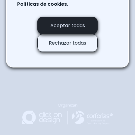
Políticas de cookies.
Ver Programación
Regresar a la agenda
Aceptar todas
Rechazar todas
Regresar
Arriba