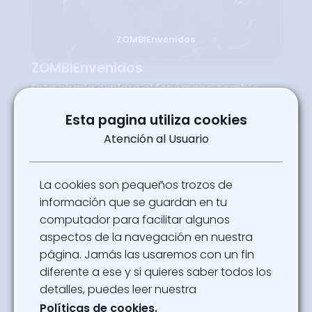
ZOMBIEnvenidos
ZOMBIEnvenidos
Esta charla explora el fenómeno zombie
desde múltiples perspectivas: la ciencia
detrás de un posible brote, estrategias de
Esta pagina utiliza cookies
supervivencia prácticas, el impacto cultural
del zombie en el cine y los videojuegos, y
Atención al Usuario
las implicaciones sociales y éticas de un
mundo post-apocalíptico.
Salón Rojo Jueves 9 de Octubre 14:00
La cookies son pequeños trozos de
Ubicación
información que se guardan en tu
Salón 3, 4, 9 - Salones Conectores
computador para facilitar algunos
aspectos de la navegación en nuestra
Powered By
página. Jamás las usaremos con un fin
Luis Albarracin
diferente a ese y si quieres saber todos los
detalles, puedes leer nuestra
Ver Programación
Políticas de cookies.