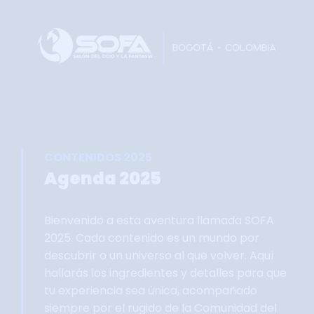
Home
Faltan 60 días
Información General
Así se vivie SOFA
Grupo Oficial WhastApp
CONTENIDOS 2025
Información Comercial
Agenda 2025
Formulario de Contacto
Bienvenido a esta aventura llamada SOFA
2025. Cada contenido es un mundo por
descubrir o un universo al que volver. Aquí
hallarás los ingredientes y detalles para que
tu experiencia sea única, acompañado
siempre por el rugido de la Comunidad del