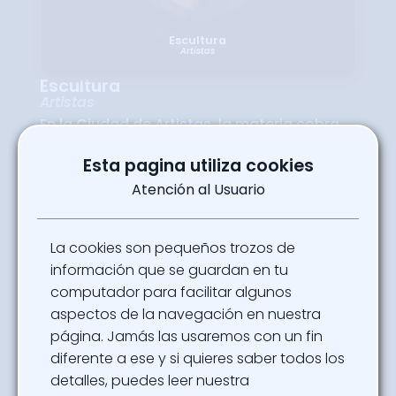
Escultura
Artistas
Escultura
Artistas
En la Ciudad de Artistas, la materia cobra
vida en manos de los escultores que
transforman cada forma en una obra
Esta pagina utiliza cookies
única. Entre arcilla, resina, metal o piedra,
encontrarás creaciones que reflejan la
Atención al Usuario
fuerza de la imaginación y el talento de
quienes dan volumen a sus sueños. Este
espacio es un homenaje al arte que se toca
y se siente, una invitación a recorrer piezas
La cookies son pequeños trozos de
que dialogan con la fantasía y a descubrir
cómo cada escultura se convierte en un
información que se guardan en tu
nuevo relato dentro de la Comunidad del
computador para facilitar algunos
Dragón.
aspectos de la navegación en nuestra
Ubicación
página. Jamás las usaremos con un fin
Ciudad de Artistas - Pabellón 19
diferente a ese y si quieres saber todos los
detalles, puedes leer nuestra
Powered By