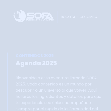
Home
Faltan 63 días
Información General
Así se vivie SOFA
Grupo Oficial WhastApp
CONTENIDOS 2025
Información Comercial
Agenda 2025
Formulario de Contacto
Bienvenido a esta aventura llamada SOFA
2025. Cada contenido es un mundo por
descubrir o un universo al que volver. Aquí
hallarás los ingredientes y detalles para que
tu experiencia sea única, acompañado
siempre por el rugido de la Comunidad del