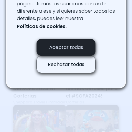
página. Jamás las usaremos con un fin
diferente a ese y si quieres saber todos los
COMENZÓ SOFA 2024
Vive una aventura
TheColGamers
detalles, puedes leer nuestra
increíble en el mundo
del #SOFA2024
Políticas de cookies.
Corferias
Aceptar todas
Rechazar todas
ESTO Fue Lo MEJOR
¡Todos afinando los
Del SOFA 2024 En
últimos detalles para
Corferias
el #SOFA2024!
Sheppard Travel Filmmaker
Corferias