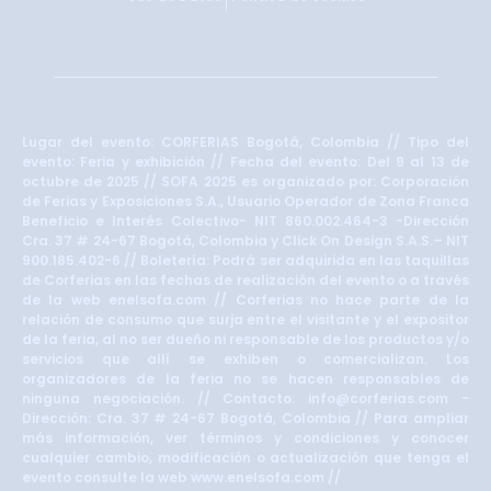
Lugar del evento: CORFERIAS Bogotá, Colombia // Tipo del
evento: Feria y exhibición // Fecha del evento: Del 9 al 13 de
octubre de 2025 // SOFA 2025 es organizado por: Corporación
de Ferias y Exposiciones S.A., Usuario Operador de Zona Franca
Beneficio e Interés Colectivo- NIT 860.002.464-3 -Dirección
Cra. 37 # 24-67 Bogotá, Colombia y Click On Design S.A.S.– NIT
900.185.402-6 // Boletería: Podrá ser adquirida en las taquillas
de Corferias en las fechas de realización del evento o a través
de la web enelsofa.com // Corferias no hace parte de la
relación de consumo que surja entre el visitante y el expositor
de la feria, al no ser dueño ni responsable de los productos y/o
servicios que allí se exhiben o comercializan. Los
organizadores de la feria no se hacen responsables de
ninguna negociación. // Contacto: info@corferias.com -
Dirección: Cra. 37 # 24-67 Bogotá, Colombia // Para ampliar
más información, ver términos y condiciones y conocer
cualquier cambio, modificación o actualización que tenga el
evento consulte la web www.enelsofa.com //