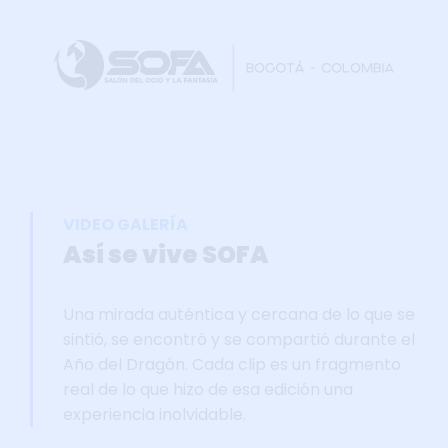
Home
Faltan 63 días
Información General
Así se vivie SOFA
Grupo Oficial WhastApp
VIDEO GALERÍA
Información Comercial
Así se vive SOFA
Formulario de Contacto
Una mirada auténtica y cercana de lo que se
sintió, se encontró y se compartió durante el
Año del Dragón. Cada clip es un fragmento
real de lo que hizo de esa edición una
experiencia inolvidable.