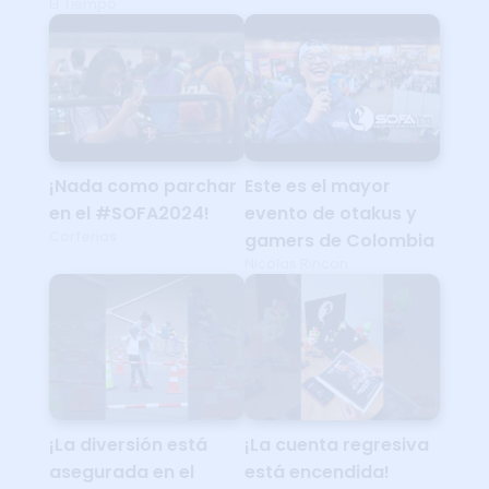
El Tiempo
¡Nada como parchar
Este es el mayor
en el #SOFA2024!
evento de otakus y
Corferias
gamers de Colombia
Nicolas Rincon
¡La diversión está
¡La cuenta regresiva
asegurada en el
está encendida!