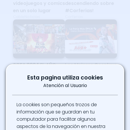
videojuegos y comics
descendiendo sobre
en un solo lugar
#Corferias!
CableNoticias
Corferias
SOFA 2024 EL AÑO
Los Mejores Cosplays
DEL DRAGÓN
de SOFA Bogotá
Esta pagina utiliza cookies
El Músico En Hapkido 15
2024! Una
Atención al Usuario
Experiencia Increíble
El Mundo Mágico de Paula
La cookies son pequeños trozos de
información que se guardan en tu
computador para facilitar algunos
aspectos de la navegación en nuestra