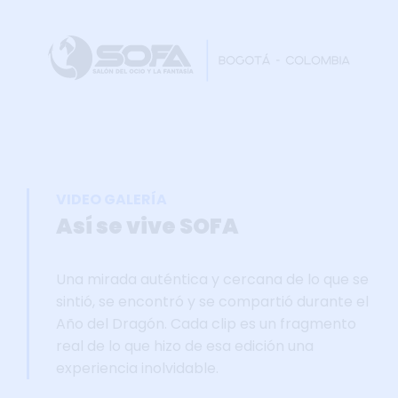
Home
Faltan 63 días
Información General
Así se vivie SOFA
Grupo Oficial WhastApp
VIDEO GALERÍA
Información Comercial
Así se vive SOFA
Formulario de Contacto
Una mirada auténtica y cercana de lo que se
sintió, se encontró y se compartió durante el
Año del Dragón. Cada clip es un fragmento
real de lo que hizo de esa edición una
experiencia inolvidable.