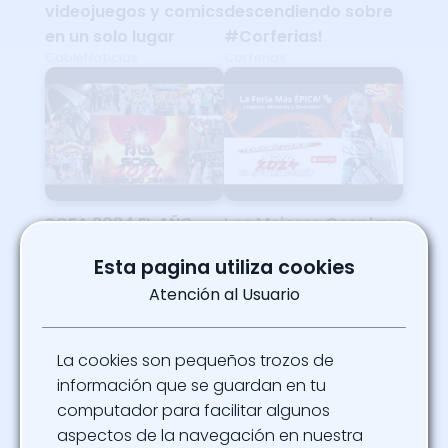
videojuegos y comics
descendiendo sobre
en un solo lugar
#Corferias!
CableNoticias
Corferias
SOFA 2024 EL AÑO
Los Mejores Cosplays
DEL DRAGÓN
de SOFA Bogotá
Esta pagina utiliza cookies
El Músico En Hapkido 15
2024! Una
Atención al Usuario
Experiencia Increíble
El Mundo Mágico de Paula
La cookies son pequeños trozos de
información que se guardan en tu
computador para facilitar algunos
aspectos de la navegación en nuestra