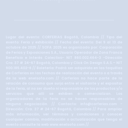
Lugar del evento: CORFERIAS Bogotá, Colombia // Tipo del
evento: Feria y exhibición // Fecha del evento: Del 9 al 13 de
octubre de 2025 // SOFA 2025 es organizado por: Corporación
de Ferias y Exposiciones S.A., Usuario Operador de Zona Franca
Beneficio e Interés Colectivo- NIT 860.002.464-3 -Dirección
Cra. 37 # 24-67 Bogotá, Colombia y Click On Design S.A.S.– NIT
900.185.402-6 // Boletería: Podrá ser adquirida en las taquillas
de Corferias en las fechas de realización del evento o a través
de la web enelsofa.com // Corferias no hace parte de la
relación de consumo que surja entre el visitante y el expositor
de la feria, al no ser dueño ni responsable de los productos y/o
servicios que allí se exhiben o comercializan. Los
organizadores de la feria no se hacen responsables de
ninguna negociación. // Contacto: info@corferias.com -
Dirección: Cra. 37 # 24-67 Bogotá, Colombia // Para ampliar
más información, ver términos y condiciones y conocer
cualquier cambio, modificación o actualización que tenga el
evento consulte la web www.enelsofa.com //