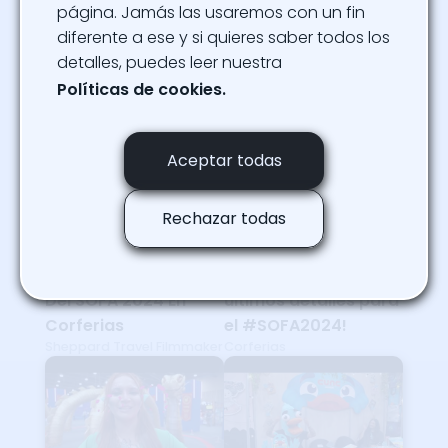
página. Jamás las usaremos con un fin
diferente a ese y si quieres saber todos los
COMENZÓ SOFA 2024
Vive una aventura
TheColGamers
detalles, puedes leer nuestra
increíble en el mundo
del #SOFA2024
Políticas de cookies.
Corferias
Aceptar todas
Rechazar todas
ESTO Fue Lo MEJOR
¡Todos afinando los
Del SOFA 2024 En
últimos detalles para
Corferias
el #SOFA2024!
Sheppard Travel Filmmaker
Corferias