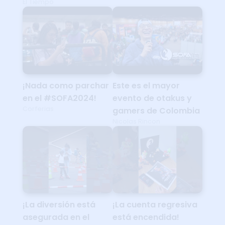
El Tiempo
¡Nada como parchar
Este es el mayor
en el #SOFA2024!
evento de otakus y
Corferias
gamers de Colombia
Nicolas Rincon
¡La diversión está
¡La cuenta regresiva
asegurada en el
está encendida!