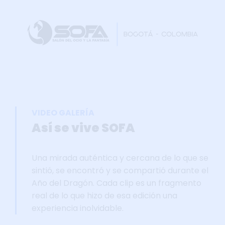
Home
Faltan 64 días
Información General
Así se vivie SOFA
Grupo Oficial WhastApp
VIDEO GALERÍA
Información Comercial
Así se vive SOFA
Formulario de Contacto
Una mirada auténtica y cercana de lo que se
sintió, se encontró y se compartió durante el
Año del Dragón. Cada clip es un fragmento
real de lo que hizo de esa edición una
experiencia inolvidable.