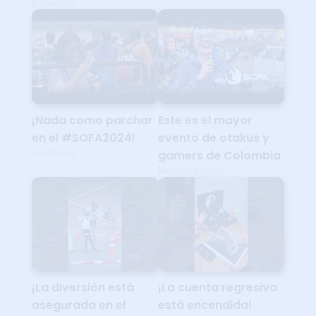
El Tiempo
¡Nada como parchar
Este es el mayor
en el #SOFA2024!
evento de otakus y
Corferias
gamers de Colombia
Nicolas Rincon
¡La diversión está
¡La cuenta regresiva
asegurada en el
está encendida!