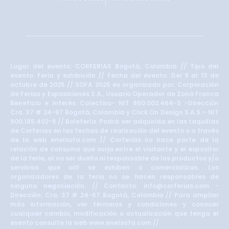
Lugar del evento: CORFERIAS Bogotá, Colombia // Tipo del
evento: Feria y exhibición // Fecha del evento: Del 9 al 13 de
octubre de 2025 // SOFA 2025 es organizado por: Corporación
de Ferias y Exposiciones S.A., Usuario Operador de Zona Franca
Beneficio e Interés Colectivo- NIT 860.002.464-3 -Dirección
Cra. 37 # 24-67 Bogotá, Colombia y Click On Design S.A.S.– NIT
900.185.402-6 // Boletería: Podrá ser adquirida en las taquillas
de Corferias en las fechas de realización del evento o a través
de la web enelsofa.com // Corferias no hace parte de la
relación de consumo que surja entre el visitante y el expositor
de la feria, al no ser dueño ni responsable de los productos y/o
servicios que allí se exhiben o comercializan. Los
organizadores de la feria no se hacen responsables de
ninguna negociación. // Contacto: info@corferias.com -
Dirección: Cra. 37 # 24-67 Bogotá, Colombia // Para ampliar
más información, ver términos y condiciones y conocer
cualquier cambio, modificación o actualización que tenga el
evento consulte la web www.enelsofa.com //