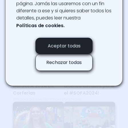
página. Jamás las usaremos con un fin
diferente a ese y si quieres saber todos los
COMENZÓ SOFA 2024
Vive una aventura
TheColGamers
detalles, puedes leer nuestra
increíble en el mundo
del #SOFA2024
Políticas de cookies.
Corferias
Aceptar todas
Rechazar todas
ESTO Fue Lo MEJOR
¡Todos afinando los
Del SOFA 2024 En
últimos detalles para
Corferias
el #SOFA2024!
Sheppard Travel Filmmaker
Corferias