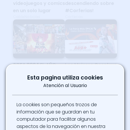
videojuegos y comics
descendiendo sobre
en un solo lugar
#Corferias!
CableNoticias
Corferias
SOFA 2024 EL AÑO
Los Mejores Cosplays
DEL DRAGÓN
de SOFA Bogotá
Esta pagina utiliza cookies
El Músico En Hapkido 15
2024! Una
Atención al Usuario
Experiencia Increíble
El Mundo Mágico de Paula
La cookies son pequeños trozos de
información que se guardan en tu
computador para facilitar algunos
aspectos de la navegación en nuestra