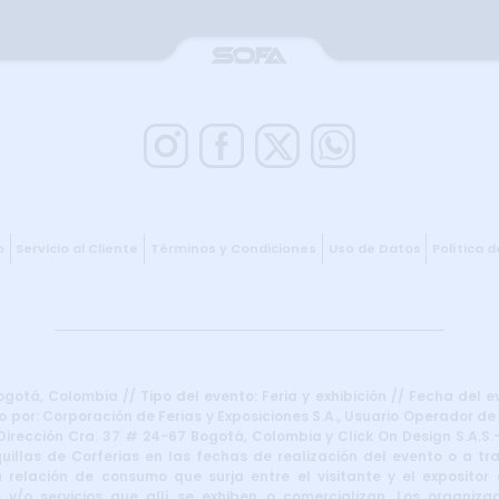
o
Servicio al Cliente
Términos y Condiciones
Uso de Datos
Política 
otá, Colombia // Tipo del evento: Feria y exhibición // Fecha del e
 por: Corporación de Ferias y Exposiciones S.A., Usuario Operador de
irección Cra. 37 # 24-67 Bogotá, Colombia y Click On Design S.A.S.–
uillas de Corferias en las fechas de realización del evento o a t
 relación de consumo que surja entre el visitante y el expositor d
 y/o servicios que allí se exhiben o comercializan. Los organiza