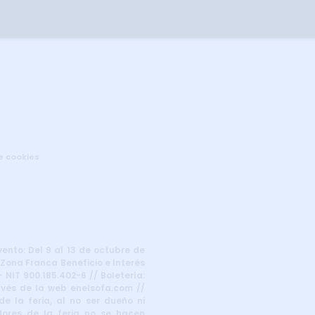
de cookies
vento: Del 9 al 13 de octubre de
 Zona Franca Beneficio e Interés
 NIT 900.185.402-6 // Boletería:
ravés de la web enelsofa.com //
e la feria, al no ser dueño ni
dores de la feria no se hacen