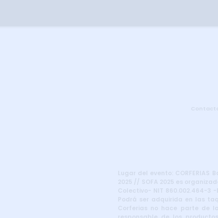
Contact
Lugar del evento: CORFERIAS Bog
2025 // SOFA 2025 es organizado
Colectivo- NIT 860.002.464-3 -D
Podrá ser adquirida en las taq
Corferias no hace parte de la
responsable de los productos