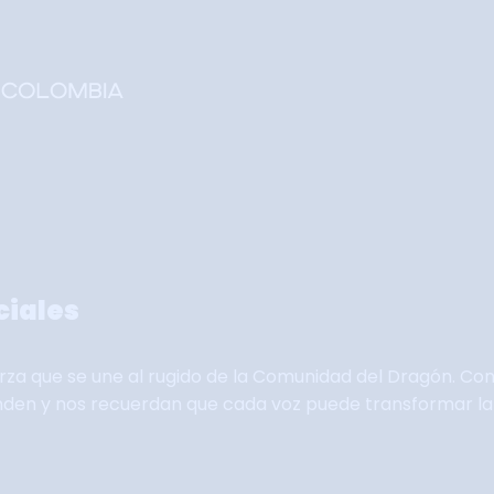
Home
Faltan 62 días
Información General
Así se vivie SOFA
Grupo Oficial WhastApp
Información Comercial
ciales
Formulario de Contacto
rza que se une al rugido de la Comunidad del Dragón. Con
enden y nos recuerdan que cada voz puede transformar la