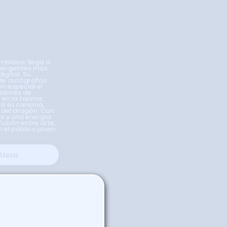
ombiana, llega a
mergentes más
igital. Su
 de autógrafos
n especial el
adores de
 en la tarima
á su carisma,
 del dragón. Con
es y una energía
fusión entre arte,
el público joven.
Alexa