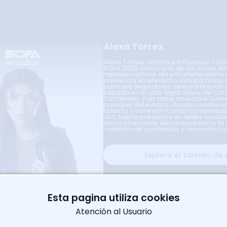
Alexa Torrex
Alexa Torres, artista e influencer col
SOFA 2025 como una de las voces e
representativas del entretenimiento d
presencia en el evento incluirá firma
para sus seguidores, una participació
sábado en el Late Night Show de Cre
Contenido, y un show musical el lunes
principal del evento, donde combinar
talento y conexión con la comunidad
una fuerte presencia en redes social
única en escena, Alexa representa la 
creación de contenido y cercanía con 
Explora el talento de 
Esta pagina utiliza cookies
Atención al Usuario