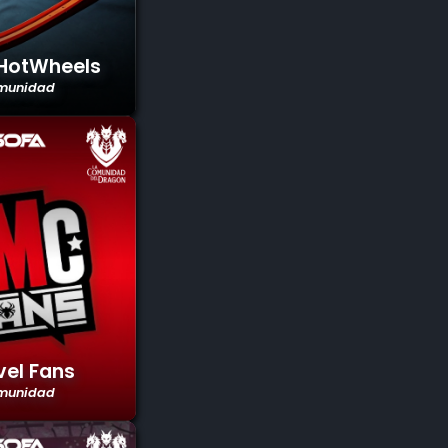
 HotWheels
munidad
el Fans
munidad