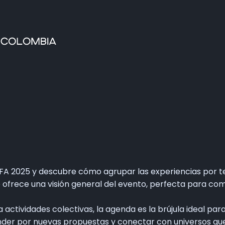
Home
Faltan 63 días
Información General
Así se vivie SOFA
Grupo Oficial WhastApp
Información Comercial
Formulario de Contacto
FA 2025 y descubre cómo agrupar las experiencias por t
 ofrece una visión general del evento, perfecta para com
actividades colectivas, la agenda es la brújula ideal para
ender por nuevas propuestas y conectar con universos qu