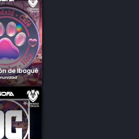
ón de Ibagué
munidad