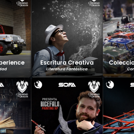
perience
Escritura Creativa
Colecci
dad
Literatura Fantástica
Co