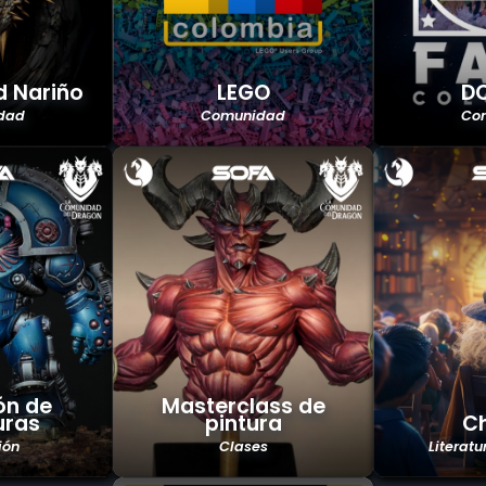
 Nariño
LEGO
DC
dad
Comunidad
Co
ón de
Masterclass de
uras
pintura
Ch
ión
Clases
Literatu