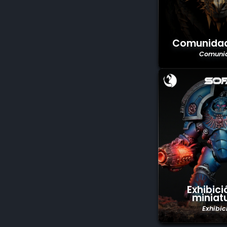
Comunidad
Comuni
Exhibici
miniat
Exhibic