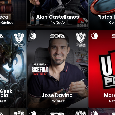
teca
Alan Castellanos
Pistas
antástica
Invitado
Co
 Geek
bia
Jose Davinci
Marv
dad
Invitado
Co