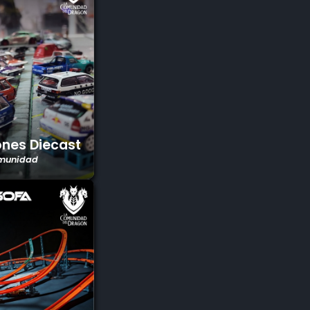
ones Diecast
munidad