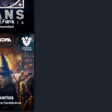
 Fans
munidad
arlas
ra Fantástica